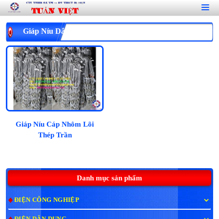
Giáp Níu Dây Nhôm Trần
Giáp Níu Cáp Nhôm Lõi
Thép Trần
Danh mục sản phẩm
ĐIỆN CÔNG NGHIỆP
ĐIỆN DÂN DỤNG