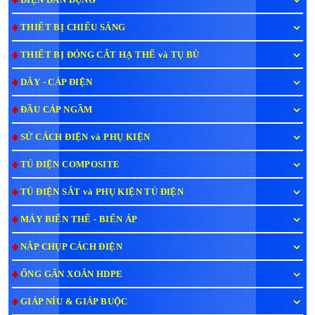
THIẾT BỊ CHIẾU SÁNG
THIẾT BỊ ĐÓNG CẮT HẠ THẾ và TỤ BÙ
DÂY - CÁP ĐIỆN
ĐẦU CÁP NGẦM
SỨ CÁCH ĐIỆN và PHỤ KIỆN
TỦ ĐIỆN COMPOSITE
TỦ ĐIỆN SẮT và PHỤ KIỆN TỦ ĐIỆN
MÁY BIẾN THẾ - BIẾN ÁP
NẮP CHỤP CÁCH ĐIỆN
ỐNG GÂN XOẮN HDPE
GIÁP NÍU & GIÁP BUỘC