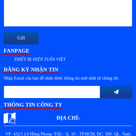
Gửi
FANPAGE
THIẾT BỊ ĐIỆN TUẤN VIỆT
ĐĂNG KÝ NHẬN TIN
Nhập Email của bạn để nhận được thông tin mới nhất từ chúng tôi.
THÔNG TIN CÔNG TY
ĐỊA CHỈ:
VP: 432/1 Lê Hồng Phong- P.02 - Q. 10 - TP.HCM; ĐC: 509- QL. Nam