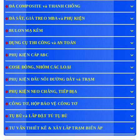
ĐÀ COMPOSITE và THANH CHỐNG
ĐÀ SẮT, GIÁ TREO MBA và PHỤ KIỆN
BULON MẠ KẼM
DỤNG CỤ THI CÔNG và AN TOÀN
PHỤ KIỆN CÁP ABC
COSE ĐỒNG, NHÔM CÁC LOẠI
PHỤ KIỆN ĐẤU NỐI ĐƯỜNG DÂY và TRẠM
PHỤ KIỆN NEO CHẰNG, TIẾP ĐỊA
CÔNG TƠ, HỘP BẢO VỆ CÔNG TƠ
TỤ BÙ và LẮP ĐẶT TỦ TỤ BÙ
TƯ VẤN THIẾT KẾ & XÂY LẮP TRẠM BIẾN ÁP