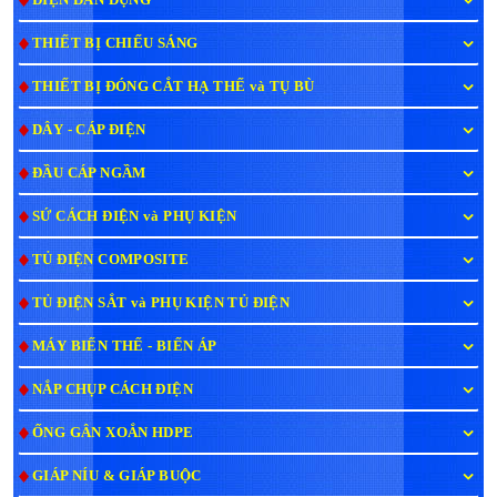
THIẾT BỊ CHIẾU SÁNG
THIẾT BỊ ĐÓNG CẮT HẠ THẾ và TỤ BÙ
DÂY - CÁP ĐIỆN
ĐẦU CÁP NGẦM
SỨ CÁCH ĐIỆN và PHỤ KIỆN
TỦ ĐIỆN COMPOSITE
TỦ ĐIỆN SẮT và PHỤ KIỆN TỦ ĐIỆN
MÁY BIẾN THẾ - BIẾN ÁP
NẮP CHỤP CÁCH ĐIỆN
ỐNG GÂN XOẮN HDPE
GIÁP NÍU & GIÁP BUỘC