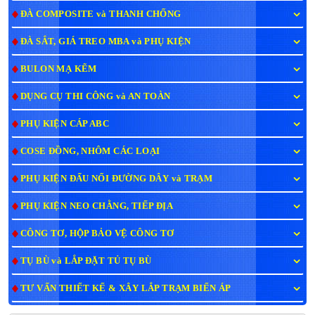
ĐÀ COMPOSITE và THANH CHỐNG
ĐÀ SẮT, GIÁ TREO MBA và PHỤ KIỆN
BULON MẠ KẼM
DỤNG CỤ THI CÔNG và AN TOÀN
PHỤ KIỆN CÁP ABC
COSE ĐỒNG, NHÔM CÁC LOẠI
PHỤ KIỆN ĐẤU NỐI ĐƯỜNG DÂY và TRẠM
PHỤ KIỆN NEO CHẰNG, TIẾP ĐỊA
CÔNG TƠ, HỘP BẢO VỆ CÔNG TƠ
TỤ BÙ và LẮP ĐẶT TỦ TỤ BÙ
TƯ VẤN THIẾT KẾ & XÂY LẮP TRẠM BIẾN ÁP