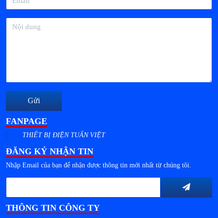
Gửi
FANPAGE
THIẾT BỊ ĐIỆN TUẤN VIỆT
ĐĂNG KÝ NHẬN TIN
Nhập Email của bạn để nhận được thông tin mới nhất từ chúng tôi.
THÔNG TIN CÔNG TY