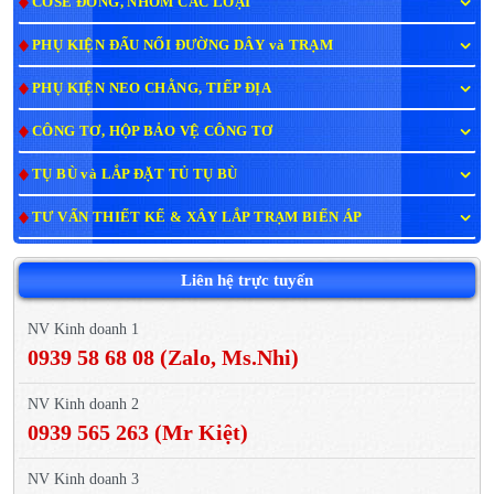
COSE ĐỒNG, NHÔM CÁC LOẠI
PHỤ KIỆN ĐẤU NỐI ĐƯỜNG DÂY và TRẠM
PHỤ KIỆN NEO CHẰNG, TIẾP ĐỊA
CÔNG TƠ, HỘP BẢO VỆ CÔNG TƠ
TỤ BÙ và LẮP ĐẶT TỦ TỤ BÙ
TƯ VẤN THIẾT KẾ & XÂY LẮP TRẠM BIẾN ÁP
Liên hệ trực tuyến
NV Kinh doanh 1
0939 58 68 08 (Zalo, Ms.Nhi)
NV Kinh doanh 2
0939 565 263 (Mr Kiệt)
NV Kinh doanh 3