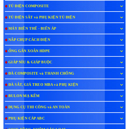
TỦ ĐIỆN COMPOSITE
TỦ ĐIỆN SẮT và PHỤ KIỆN TỦ ĐIỆN
MÁY BIẾN THẾ - BIẾN ÁP
NẮP CHỤP CÁCH ĐIỆN
ỐNG GÂN XOẮN HDPE
GIÁP NÍU & GIÁP BUỘC
ĐÀ COMPOSITE và THANH CHỐNG
ĐÀ SẮT, GIÁ TREO MBA và PHỤ KIỆN
BULON MẠ KẼM
DỤNG CỤ THI CÔNG và AN TOÀN
PHỤ KIỆN CÁP ABC