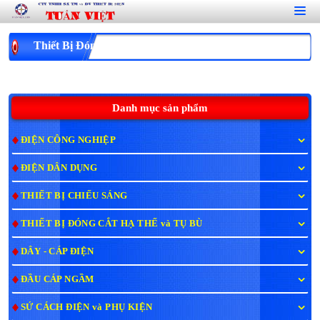
Thiết Bị Đóng Cắt Hạ Thế ACB
Danh mục sản phẩm
ĐIỆN CÔNG NGHIỆP
ĐIỆN DÂN DỤNG
THIẾT BỊ CHIẾU SÁNG
THIẾT BỊ ĐÓNG CẮT HẠ THẾ và TỤ BÙ
DÂY - CÁP ĐIỆN
ĐẦU CÁP NGẦM
SỨ CÁCH ĐIỆN và PHỤ KIỆN