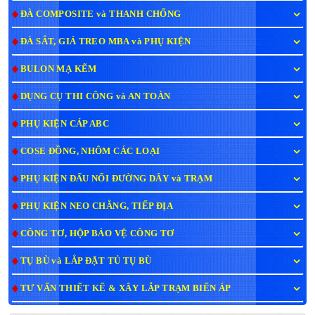
ĐÀ COMPOSITE và THANH CHỐNG
ĐÀ SẮT, GIÁ TREO MBA và PHỤ KIỆN
BULON MẠ KẼM
DỤNG CỤ THI CÔNG và AN TOÀN
PHỤ KIỆN CÁP ABC
COSE ĐỒNG, NHÔM CÁC LOẠI
PHỤ KIỆN ĐẤU NỐI ĐƯỜNG DÂY và TRẠM
PHỤ KIỆN NEO CHẰNG, TIẾP ĐỊA
CÔNG TƠ, HỘP BẢO VỆ CÔNG TƠ
TỤ BÙ và LẮP ĐẶT TỦ TỤ BÙ
TƯ VẤN THIẾT KẾ & XÂY LẮP TRẠM BIẾN ÁP