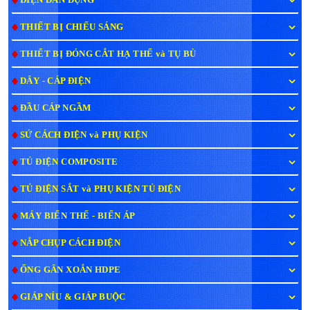
THIẾT BỊ CHIẾU SÁNG
THIẾT BỊ ĐÓNG CẮT HẠ THẾ và TỤ BÙ
DÂY - CÁP ĐIỆN
ĐẦU CÁP NGẦM
SỨ CÁCH ĐIỆN và PHỤ KIỆN
TỦ ĐIỆN COMPOSITE
TỦ ĐIỆN SẮT và PHỤ KIỆN TỦ ĐIỆN
MÁY BIẾN THẾ - BIẾN ÁP
NẮP CHỤP CÁCH ĐIỆN
ỐNG GÂN XOẮN HDPE
GIÁP NÍU & GIÁP BUỘC