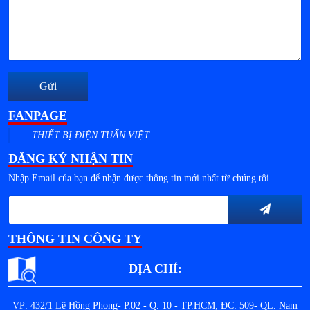
Gửi
FANPAGE
THIẾT BỊ ĐIỆN TUẤN VIỆT
ĐĂNG KÝ NHẬN TIN
Nhập Email của bạn để nhận được thông tin mới nhất từ chúng tôi.
THÔNG TIN CÔNG TY
ĐỊA CHỈ:
VP: 432/1 Lê Hồng Phong- P.02 - Q. 10 - TP.HCM; ĐC: 509- QL. Nam