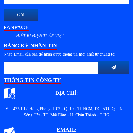
Gửi
FANPAGE
THIẾT BỊ ĐIỆN TUẤN VIỆT
ĐĂNG KÝ NHẬN TIN
Nhập Email của bạn để nhận được thông tin mới nhất từ chúng tôi.
THÔNG TIN CÔNG TY
ĐỊA CHỈ:
VP: 432/1 Lê Hồng Phong- P.02 - Q. 10 - TP.HCM; ĐC: 509- QL. Nam
Sông Hậu- TT. Mái Dầm - H. Châu Thành - T.HG
EMAIL: