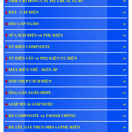
THIẾT BỊ ĐÓNG CẮT HẠ THẾ và TỤ BÙ
DÂY - CÁP ĐIỆN
ĐẦU CÁP NGẦM
SỨ CÁCH ĐIỆN và PHỤ KIỆN
TỦ ĐIỆN COMPOSITE
TỦ ĐIỆN SẮT và PHỤ KIỆN TỦ ĐIỆN
MÁY BIẾN THẾ - BIẾN ÁP
NẮP CHỤP CÁCH ĐIỆN
ỐNG GÂN XOẮN HDPE
GIÁP NÍU & GIÁP BUỘC
ĐÀ COMPOSITE và THANH CHỐNG
ĐÀ SẮT, GIÁ TREO MBA và PHỤ KIỆN