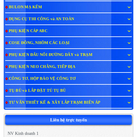
BULON MẠ KẼM
DỤNG CỤ THI CÔNG và AN TOÀN
PHỤ KIỆN CÁP ABC
COSE ĐỒNG, NHÔM CÁC LOẠI
PHỤ KIỆN ĐẤU NỐI ĐƯỜNG DÂY và TRẠM
PHỤ KIỆN NEO CHẰNG, TIẾP ĐỊA
CÔNG TƠ, HỘP BẢO VỆ CÔNG TƠ
TỤ BÙ và LẮP ĐẶT TỦ TỤ BÙ
TƯ VẤN THIẾT KẾ & XÂY LẮP TRẠM BIẾN ÁP
Liên hệ trực tuyến
NV Kinh doanh 1