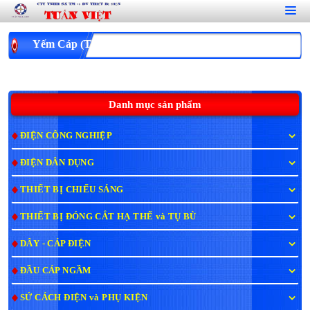
Yếm Cáp (Thép)
Danh mục sản phẩm
ĐIỆN CÔNG NGHIỆP
ĐIỆN DÂN DỤNG
THIẾT BỊ CHIẾU SÁNG
THIẾT BỊ ĐÓNG CẮT HẠ THẾ và TỤ BÙ
DÂY - CÁP ĐIỆN
ĐẦU CÁP NGẦM
SỨ CÁCH ĐIỆN và PHỤ KIỆN