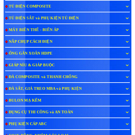
TỦ ĐIỆN COMPOSITE
TỦ ĐIỆN SẮT và PHỤ KIỆN TỦ ĐIỆN
MÁY BIẾN THẾ - BIẾN ÁP
NẮP CHỤP CÁCH ĐIỆN
ỐNG GÂN XOẮN HDPE
GIÁP NÍU & GIÁP BUỘC
ĐÀ COMPOSITE và THANH CHỐNG
ĐÀ SẮT, GIÁ TREO MBA và PHỤ KIỆN
BULON MẠ KẼM
DỤNG CỤ THI CÔNG và AN TOÀN
PHỤ KIỆN CÁP ABC