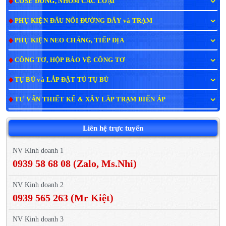
COSE ĐỒNG, NHÔM CÁC LOẠI
PHỤ KIỆN ĐẤU NỐI ĐƯỜNG DÂY và TRẠM
PHỤ KIỆN NEO CHẰNG, TIẾP ĐỊA
CÔNG TƠ, HỘP BẢO VỆ CÔNG TƠ
TỤ BÙ và LẮP ĐẶT TỦ TỤ BÙ
TƯ VẤN THIẾT KẾ & XÂY LẮP TRẠM BIẾN ÁP
Liên hệ trực tuyến
NV Kinh doanh 1
0939 58 68 08 (Zalo, Ms.Nhi)
NV Kinh doanh 2
0939 565 263 (Mr Kiệt)
NV Kinh doanh 3