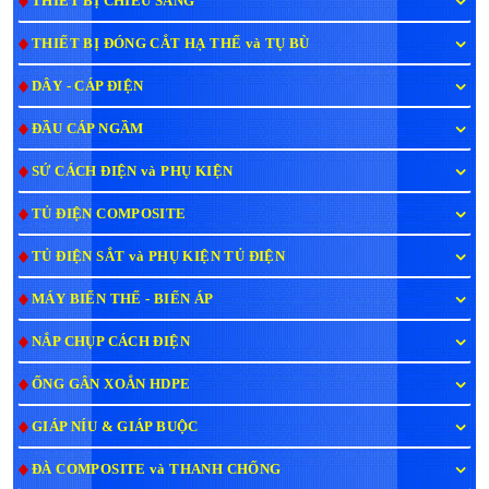
THIẾT BỊ CHIẾU SÁNG
THIẾT BỊ ĐÓNG CẮT HẠ THẾ và TỤ BÙ
DÂY - CÁP ĐIỆN
ĐẦU CÁP NGẦM
SỨ CÁCH ĐIỆN và PHỤ KIỆN
TỦ ĐIỆN COMPOSITE
TỦ ĐIỆN SẮT và PHỤ KIỆN TỦ ĐIỆN
MÁY BIẾN THẾ - BIẾN ÁP
NẮP CHỤP CÁCH ĐIỆN
ỐNG GÂN XOẮN HDPE
GIÁP NÍU & GIÁP BUỘC
ĐÀ COMPOSITE và THANH CHỐNG