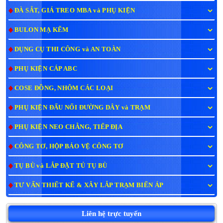
ĐÀ SẮT, GIÁ TREO MBA và PHỤ KIỆN
BULON MẠ KẼM
DỤNG CỤ THI CÔNG và AN TOÀN
PHỤ KIỆN CÁP ABC
COSE ĐỒNG, NHÔM CÁC LOẠI
PHỤ KIỆN ĐẤU NỐI ĐƯỜNG DÂY và TRẠM
PHỤ KIỆN NEO CHẰNG, TIẾP ĐỊA
CÔNG TƠ, HỘP BẢO VỆ CÔNG TƠ
TỤ BÙ và LẮP ĐẶT TỦ TỤ BÙ
TƯ VẤN THIẾT KẾ & XÂY LẮP TRẠM BIẾN ÁP
Liên hệ trực tuyến