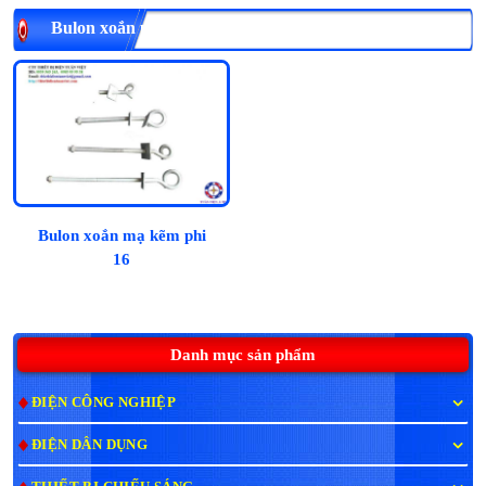
Bulon xoắn phi 16, mạ kẽm
Bulon xoắn mạ kẽm phi
16
Danh mục sản phẩm
ĐIỆN CÔNG NGHIỆP
ĐIỆN DÂN DỤNG