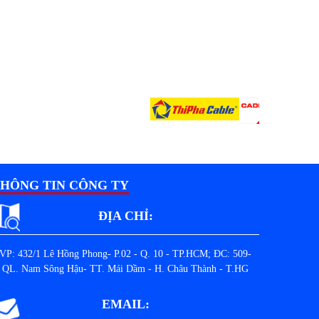
HÔNG TIN CÔNG TY
ĐỊA CHỈ:
VP: 432/1 Lê Hồng Phong- P.02 - Q. 10 - TP.HCM; ĐC: 509-
QL. Nam Sông Hậu- TT. Mái Dầm - H. Châu Thành - T.HG
EMAIL: