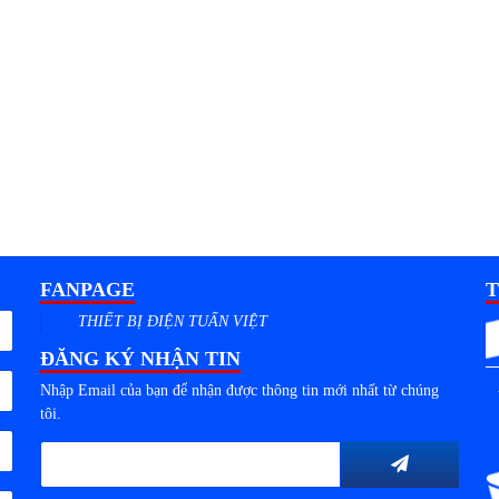
FANPAGE
T
THIẾT BỊ ĐIỆN TUẤN VIỆT
ĐĂNG KÝ NHẬN TIN
Nhập Email của bạn để nhận được thông tin mới nhất từ chúng
tôi.