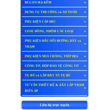
BULON MẠ KẼM
DỤNG CỤ THI CÔNG và AN TOÀN
PHỤ KIỆN CÁP ABC
COSE ĐỒNG, NHÔM CÁC LOẠI
PHỤ KIỆN ĐẤU NỐI ĐƯỜNG DÂY và
TRẠM
PHỤ KIỆN NEO CHẰNG, TIẾP ĐỊA
CÔNG TƠ, HỘP BẢO VỆ CÔNG TƠ
TỤ BÙ và LẮP ĐẶT TỦ TỤ BÙ
TƯ VẤN THIẾT KẾ & XÂY LẮP TRẠM
BIẾN ÁP
Liên hệ trực tuyến