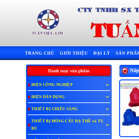
TRANG CHỦ
GIỚI THIỆU
ĐẠI LÝ
SẢN PH
Nắp
Danh mục sản phẩm
ĐIỆN CÔNG NGHIỆP
ĐIỆN DÂN DỤNG
THIẾT BỊ CHIẾU SÁNG
THIẾT BỊ ĐÓNG CẮT HẠ THẾ và TỤ
BÙ