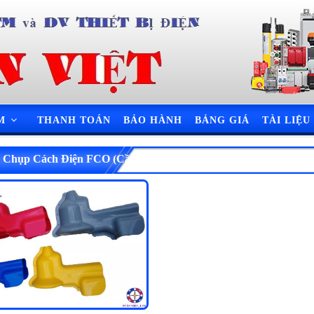
ẨM
THANH TOÁN
BẢO HÀNH
BẢNG GIÁ
TÀI LIỆU
 Chụp Cách Điện FCO (Cầu Chì Tự Rơi)