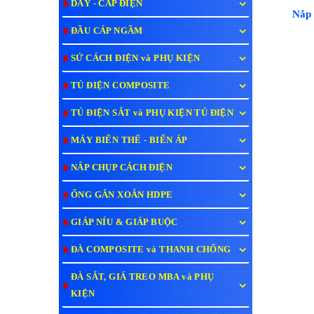
DÂY - CÁP ĐIỆN
Nắp
ĐẦU CÁP NGẦM
SỨ CÁCH ĐIỆN và PHỤ KIỆN
TỦ ĐIỆN COMPOSITE
TỦ ĐIỆN SẮT và PHỤ KIỆN TỦ ĐIỆN
MÁY BIẾN THẾ - BIẾN ÁP
NẮP CHỤP CÁCH ĐIỆN
ỐNG GÂN XOẮN HDPE
GIÁP NÍU & GIÁP BUỘC
ĐÀ COMPOSITE và THANH CHỐNG
ĐÀ SẮT, GIÁ TREO MBA và PHỤ
KIỆN