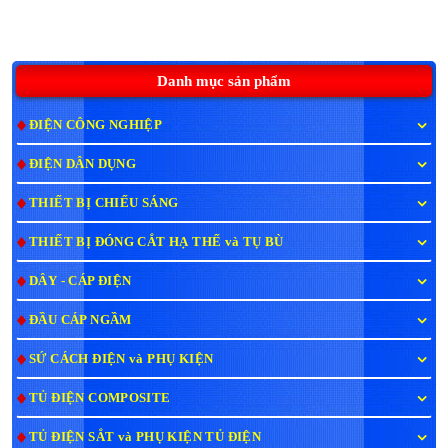
Danh mục sản phẩm
ĐIỆN CÔNG NGHIỆP
ĐIỆN DÂN DỤNG
THIẾT BỊ CHIẾU SÁNG
THIẾT BỊ ĐÓNG CẮT HẠ THẾ và TỤ BÙ
DÂY - CÁP ĐIỆN
ĐẦU CÁP NGẦM
SỨ CÁCH ĐIỆN và PHỤ KIỆN
TỦ ĐIỆN COMPOSITE
TỦ ĐIỆN SẮT và PHỤ KIỆN TỦ ĐIỆN