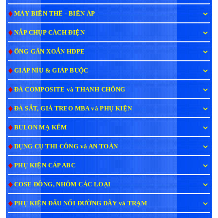
MÁY BIẾN THẾ - BIẾN ÁP
NẮP CHỤP CÁCH ĐIỆN
ỐNG GÂN XOẮN HDPE
GIÁP NÍU & GIÁP BUỘC
ĐÀ COMPOSITE và THANH CHỐNG
ĐÀ SẮT, GIÁ TREO MBA và PHỤ KIỆN
BULON MẠ KẼM
DỤNG CỤ THI CÔNG và AN TOÀN
PHỤ KIỆN CÁP ABC
COSE ĐỒNG, NHÔM CÁC LOẠI
PHỤ KIỆN ĐẤU NỐI ĐƯỜNG DÂY và TRẠM