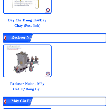
Dây Chì Trung Thế/Dây
Chảy (Fuse link)
Recloser Nulec (Scheneider Electric) - Máy Cắt Tự Đóng
Lại
Recloser Nulec - Máy
Cắt Tự Đóng Lại:
Máy Cắt Phụ Tải LBS 3P 630A S&S (Hàn Quốc):