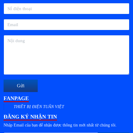
Gửi
FANPAGE
THIẾT BỊ ĐIỆN TUẤN VIỆT
ĐĂNG KÝ NHẬN TIN
Nhập Email của bạn để nhận được thông tin mới nhất từ chúng tôi.