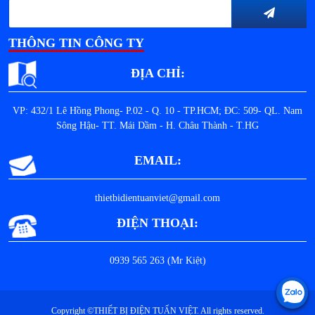
THÔNG TIN CÔNG TY
ĐỊA CHỈ:
VP: 432/1 Lê Hồng Phong- P.02 - Q. 10 - TP.HCM; ĐC: 509- QL. Nam
Sông Hậu- TT. Mái Dầm - H. Châu Thành - T.HG
EMAIL:
thietbidientuanviet@gmail.com
ĐIỆN THOẠI:
0939 565 263 (Mr Kiệt)
Copyright ©THIẾT BỊ ĐIỆN TUẤN VIỆT. All rights reserved.