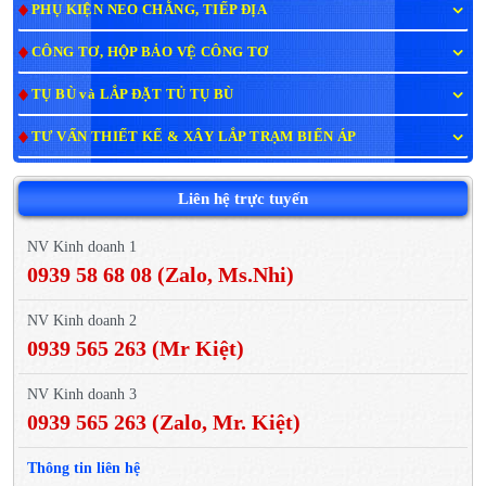
PHỤ KIỆN NEO CHẰNG, TIẾP ĐỊA
CÔNG TƠ, HỘP BẢO VỆ CÔNG TƠ
TỤ BÙ và LẮP ĐẶT TỦ TỤ BÙ
TƯ VẤN THIẾT KẾ & XÂY LẮP TRẠM BIẾN ÁP
Liên hệ trực tuyến
NV Kinh doanh 1
0939 58 68 08 (Zalo, Ms.Nhi)
NV Kinh doanh 2
0939 565 263 (Mr Kiệt)
NV Kinh doanh 3
0939 565 263 (Zalo, Mr. Kiệt)
Thông tin liên hệ