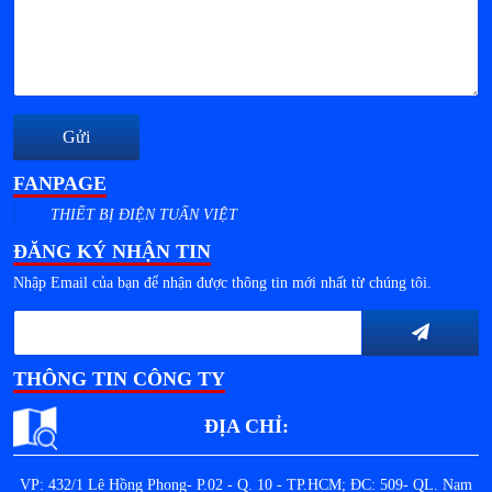
Gửi
FANPAGE
THIẾT BỊ ĐIỆN TUẤN VIỆT
ĐĂNG KÝ NHẬN TIN
Nhập Email của bạn để nhận được thông tin mới nhất từ chúng tôi.
THÔNG TIN CÔNG TY
ĐỊA CHỈ:
VP: 432/1 Lê Hồng Phong- P.02 - Q. 10 - TP.HCM; ĐC: 509- QL. Nam