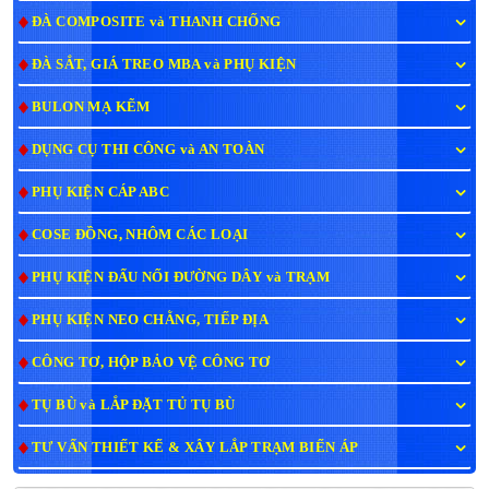
ĐÀ COMPOSITE và THANH CHỐNG
ĐÀ SẮT, GIÁ TREO MBA và PHỤ KIỆN
BULON MẠ KẼM
DỤNG CỤ THI CÔNG và AN TOÀN
PHỤ KIỆN CÁP ABC
COSE ĐỒNG, NHÔM CÁC LOẠI
PHỤ KIỆN ĐẤU NỐI ĐƯỜNG DÂY và TRẠM
PHỤ KIỆN NEO CHẰNG, TIẾP ĐỊA
CÔNG TƠ, HỘP BẢO VỆ CÔNG TƠ
TỤ BÙ và LẮP ĐẶT TỦ TỤ BÙ
TƯ VẤN THIẾT KẾ & XÂY LẮP TRẠM BIẾN ÁP