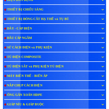
THIẾT BỊ CHIẾU SÁNG
THIẾT BỊ ĐÓNG CẮT HẠ THẾ và TỤ BÙ
DÂY - CÁP ĐIỆN
ĐẦU CÁP NGẦM
SỨ CÁCH ĐIỆN và PHỤ KIỆN
TỦ ĐIỆN COMPOSITE
TỦ ĐIỆN SẮT và PHỤ KIỆN TỦ ĐIỆN
MÁY BIẾN THẾ - BIẾN ÁP
NẮP CHỤP CÁCH ĐIỆN
ỐNG GÂN XOẮN HDPE
GIÁP NÍU & GIÁP BUỘC