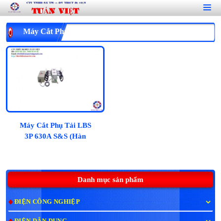
Máy Cắt Phụ Tải LBS 3P 630A S&S (Hàn Quốc):
Máy Cắt Phụ Tải LBS
3P 630A S&S (Hàn
Quốc):
Danh mục sản phẩm
ĐIỆN CÔNG NGHIỆP
ĐIỆN DÂN DỤNG