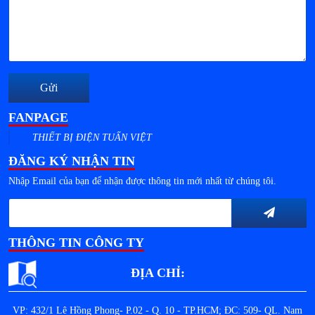
Gửi
FANPAGE
THIẾT BỊ ĐIỆN TUẤN VIỆT
ĐĂNG KÝ NHẬN TIN
Nhập Email của bạn để nhận được thông tin mới nhất từ chúng tôi.
THÔNG TIN CÔNG TY
ĐỊA CHỈ:
VP: 432/1 Lê Hồng Phong- P.02 - Q. 10 - TP.HCM; ĐC: 509- QL. Nam