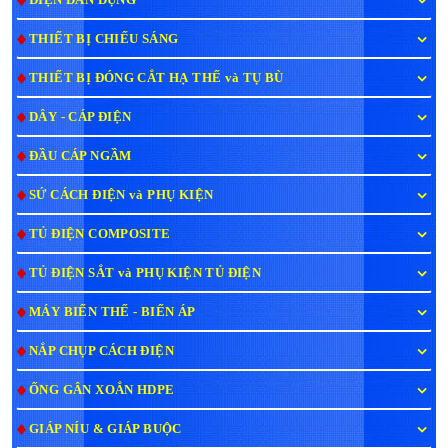
THIẾT BỊ CHIẾU SÁNG
THIẾT BỊ ĐÓNG CẮT HẠ THẾ và TỤ BÙ
DÂY - CÁP ĐIỆN
ĐẦU CÁP NGẦM
SỨ CÁCH ĐIỆN và PHỤ KIỆN
TỦ ĐIỆN COMPOSITE
TỦ ĐIỆN SẮT và PHỤ KIỆN TỦ ĐIỆN
MÁY BIẾN THẾ - BIẾN ÁP
NẮP CHỤP CÁCH ĐIỆN
ỐNG GÂN XOẮN HDPE
GIÁP NÍU & GIÁP BUỘC