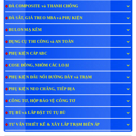
ĐÀ COMPOSITE và THANH CHỐNG
ĐÀ SẮT, GIÁ TREO MBA và PHỤ KIỆN
BULON MẠ KẼM
DỤNG CỤ THI CÔNG và AN TOÀN
PHỤ KIỆN CÁP ABC
COSE ĐỒNG, NHÔM CÁC LOẠI
PHỤ KIỆN ĐẤU NỐI ĐƯỜNG DÂY và TRẠM
PHỤ KIỆN NEO CHẰNG, TIẾP ĐỊA
CÔNG TƠ, HỘP BẢO VỆ CÔNG TƠ
TỤ BÙ và LẮP ĐẶT TỦ TỤ BÙ
TƯ VẤN THIẾT KẾ & XÂY LẮP TRẠM BIẾN ÁP