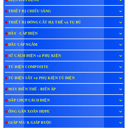
THIẾT BỊ CHIẾU SÁNG
THIẾT BỊ ĐÓNG CẮT HẠ THẾ và TỤ BÙ
DÂY - CÁP ĐIỆN
ĐẦU CÁP NGẦM
SỨ CÁCH ĐIỆN và PHỤ KIỆN
TỦ ĐIỆN COMPOSITE
TỦ ĐIỆN SẮT và PHỤ KIỆN TỦ ĐIỆN
MÁY BIẾN THẾ - BIẾN ÁP
NẮP CHỤP CÁCH ĐIỆN
ỐNG GÂN XOẮN HDPE
GIÁP NÍU & GIÁP BUỘC