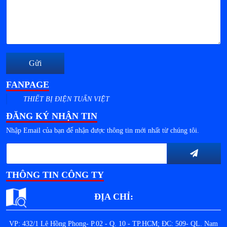
Gửi
FANPAGE
THIẾT BỊ ĐIỆN TUẤN VIỆT
ĐĂNG KÝ NHẬN TIN
Nhập Email của bạn để nhận được thông tin mới nhất từ chúng tôi.
THÔNG TIN CÔNG TY
ĐỊA CHỈ:
VP: 432/1 Lê Hồng Phong- P.02 - Q. 10 - TP.HCM; ĐC: 509- QL. Nam