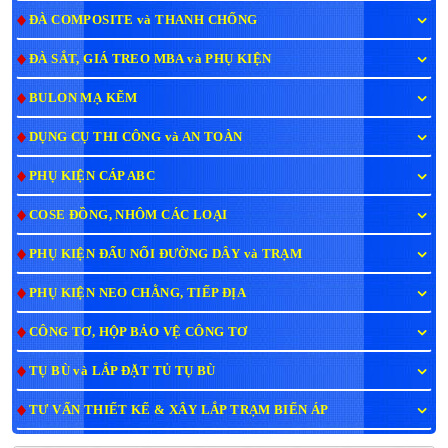
ĐÀ COMPOSITE và THANH CHỐNG
ĐÀ SẮT, GIÁ TREO MBA và PHỤ KIỆN
BULON MẠ KẼM
DỤNG CỤ THI CÔNG và AN TOÀN
PHỤ KIỆN CÁP ABC
COSE ĐỒNG, NHÔM CÁC LOẠI
PHỤ KIỆN ĐẤU NỐI ĐƯỜNG DÂY và TRẠM
PHỤ KIỆN NEO CHẰNG, TIẾP ĐỊA
CÔNG TƠ, HỘP BẢO VỆ CÔNG TƠ
TỤ BÙ và LẮP ĐẶT TỦ TỤ BÙ
TƯ VẤN THIẾT KẾ & XÂY LẮP TRẠM BIẾN ÁP