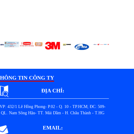
HÔNG TIN CÔNG TY
ĐỊA CHỈ:
VP: 432/1 Lê Hồng Phong- P.02 - Q. 10 - TP.HCM; ĐC: 509-
QL. Nam Sông Hậu- TT. Mái Dầm - H. Châu Thành - T.HG
EMAIL: