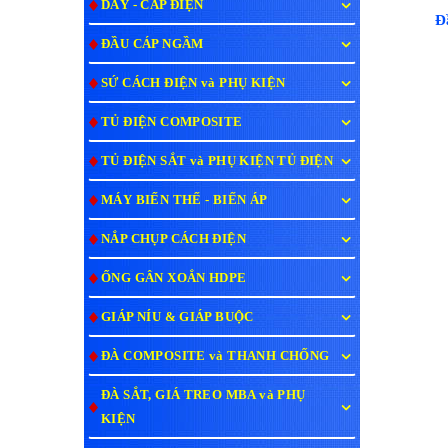
DÂY - CÁP ĐIỆN
Đ
ĐẦU CÁP NGẦM
SỨ CÁCH ĐIỆN và PHỤ KIỆN
TỦ ĐIỆN COMPOSITE
TỦ ĐIỆN SẮT và PHỤ KIỆN TỦ ĐIỆN
MÁY BIẾN THẾ - BIẾN ÁP
NẮP CHỤP CÁCH ĐIỆN
ỐNG GÂN XOẮN HDPE
GIÁP NÍU & GIÁP BUỘC
ĐÀ COMPOSITE và THANH CHỐNG
ĐÀ SẮT, GIÁ TREO MBA và PHỤ
KIỆN