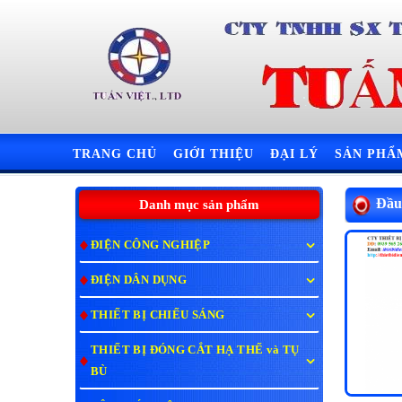
TRANG CHỦ
GIỚI THIỆU
ĐẠI LÝ
SẢN PH
Đầu
Danh mục sản phẩm
ĐIỆN CÔNG NGHIỆP
ĐIỆN DÂN DỤNG
THIẾT BỊ CHIẾU SÁNG
THIẾT BỊ ĐÓNG CẮT HẠ THẾ và TỤ
BÙ