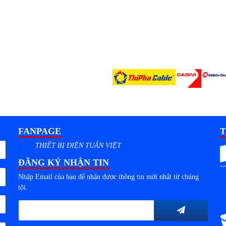
FANPAGE
T
THIẾT BỊ ĐIỆN TUẤN VIỆT
ĐĂNG KÝ NHẬN TIN
Nhập Email của bạn để nhận được thông tin mới nhất từ chúng
tôi.