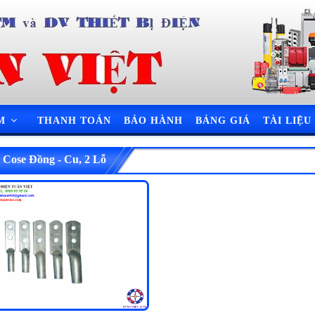
ẨM
THANH TOÁN
BẢO HÀNH
BẢNG GIÁ
TÀI LIỆU
 Cose Đồng - Cu, 2 Lỗ