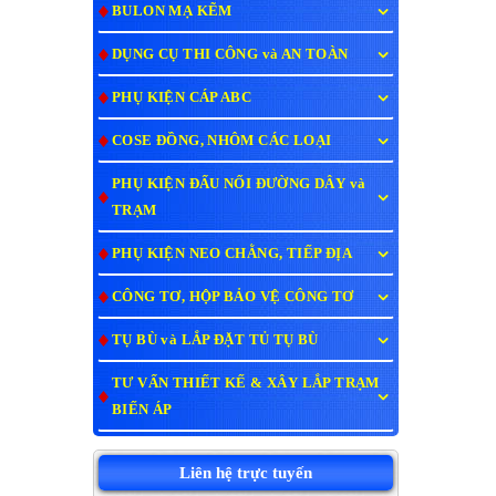
BULON MẠ KẼM
DỤNG CỤ THI CÔNG và AN TOÀN
PHỤ KIỆN CÁP ABC
COSE ĐỒNG, NHÔM CÁC LOẠI
PHỤ KIỆN ĐẤU NỐI ĐƯỜNG DÂY và
TRẠM
PHỤ KIỆN NEO CHẰNG, TIẾP ĐỊA
CÔNG TƠ, HỘP BẢO VỆ CÔNG TƠ
TỤ BÙ và LẮP ĐẶT TỦ TỤ BÙ
TƯ VẤN THIẾT KẾ & XÂY LẮP TRẠM
BIẾN ÁP
Liên hệ trực tuyến