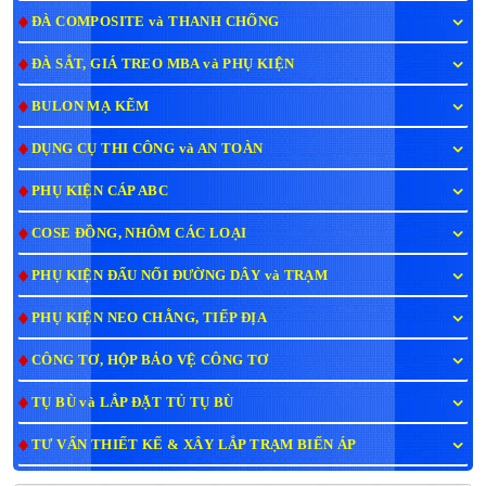
ĐÀ COMPOSITE và THANH CHỐNG
ĐÀ SẮT, GIÁ TREO MBA và PHỤ KIỆN
BULON MẠ KẼM
DỤNG CỤ THI CÔNG và AN TOÀN
PHỤ KIỆN CÁP ABC
COSE ĐỒNG, NHÔM CÁC LOẠI
PHỤ KIỆN ĐẤU NỐI ĐƯỜNG DÂY và TRẠM
PHỤ KIỆN NEO CHẰNG, TIẾP ĐỊA
CÔNG TƠ, HỘP BẢO VỆ CÔNG TƠ
TỤ BÙ và LẮP ĐẶT TỦ TỤ BÙ
TƯ VẤN THIẾT KẾ & XÂY LẮP TRẠM BIẾN ÁP