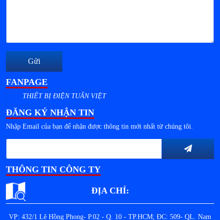
Gửi
FANPAGE
THIẾT BỊ ĐIỆN TUẤN VIỆT
ĐĂNG KÝ NHẬN TIN
Nhập Email của bạn để nhận được thông tin mới nhất từ chúng tôi.
THÔNG TIN CÔNG TY
ĐỊA CHỈ:
VP: 432/1 Lê Hồng Phong- P.02 - Q. 10 - TP.HCM; ĐC: 509- QL. Nam