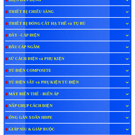
THIẾT BỊ CHIẾU SÁNG
THIẾT BỊ ĐÓNG CẮT HẠ THẾ và TỤ BÙ
DÂY - CÁP ĐIỆN
ĐẦU CÁP NGẦM
SỨ CÁCH ĐIỆN và PHỤ KIỆN
TỦ ĐIỆN COMPOSITE
TỦ ĐIỆN SẮT và PHỤ KIỆN TỦ ĐIỆN
MÁY BIẾN THẾ - BIẾN ÁP
NẮP CHỤP CÁCH ĐIỆN
ỐNG GÂN XOẮN HDPE
GIÁP NÍU & GIÁP BUỘC