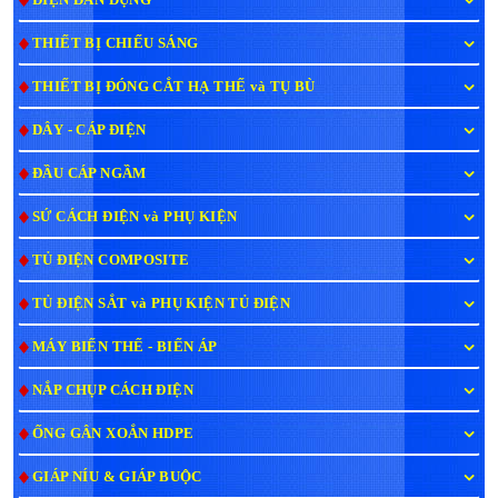
THIẾT BỊ CHIẾU SÁNG
THIẾT BỊ ĐÓNG CẮT HẠ THẾ và TỤ BÙ
DÂY - CÁP ĐIỆN
ĐẦU CÁP NGẦM
SỨ CÁCH ĐIỆN và PHỤ KIỆN
TỦ ĐIỆN COMPOSITE
TỦ ĐIỆN SẮT và PHỤ KIỆN TỦ ĐIỆN
MÁY BIẾN THẾ - BIẾN ÁP
NẮP CHỤP CÁCH ĐIỆN
ỐNG GÂN XOẮN HDPE
GIÁP NÍU & GIÁP BUỘC