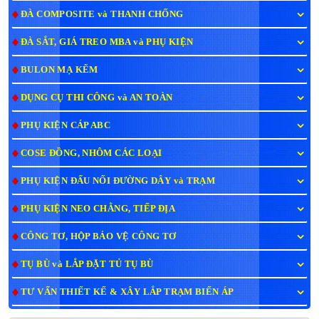
ĐÀ COMPOSITE và THANH CHỐNG
ĐÀ SẮT, GIÁ TREO MBA và PHỤ KIỆN
BULON MẠ KẼM
DỤNG CỤ THI CÔNG và AN TOÀN
PHỤ KIỆN CÁP ABC
COSE ĐỒNG, NHÔM CÁC LOẠI
PHỤ KIỆN ĐẤU NỐI ĐƯỜNG DÂY và TRẠM
PHỤ KIỆN NEO CHẰNG, TIẾP ĐỊA
CÔNG TƠ, HỘP BẢO VỆ CÔNG TƠ
TỤ BÙ và LẮP ĐẶT TỦ TỤ BÙ
TƯ VẤN THIẾT KẾ & XÂY LẮP TRẠM BIẾN ÁP