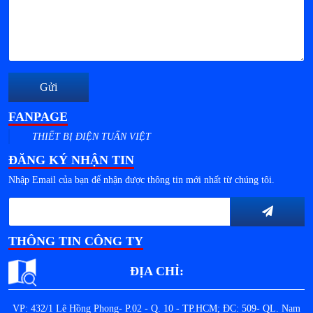
Gửi
FANPAGE
THIẾT BỊ ĐIỆN TUẤN VIỆT
ĐĂNG KÝ NHẬN TIN
Nhập Email của bạn để nhận được thông tin mới nhất từ chúng tôi.
THÔNG TIN CÔNG TY
ĐỊA CHỈ:
VP: 432/1 Lê Hồng Phong- P.02 - Q. 10 - TP.HCM; ĐC: 509- QL. Nam