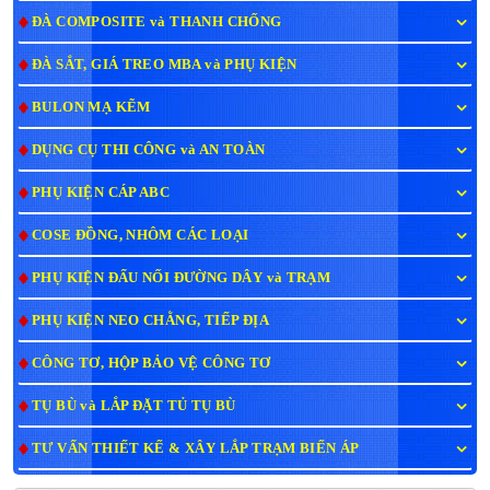
ĐÀ COMPOSITE và THANH CHỐNG
ĐÀ SẮT, GIÁ TREO MBA và PHỤ KIỆN
BULON MẠ KẼM
DỤNG CỤ THI CÔNG và AN TOÀN
PHỤ KIỆN CÁP ABC
COSE ĐỒNG, NHÔM CÁC LOẠI
PHỤ KIỆN ĐẤU NỐI ĐƯỜNG DÂY và TRẠM
PHỤ KIỆN NEO CHẰNG, TIẾP ĐỊA
CÔNG TƠ, HỘP BẢO VỆ CÔNG TƠ
TỤ BÙ và LẮP ĐẶT TỦ TỤ BÙ
TƯ VẤN THIẾT KẾ & XÂY LẮP TRẠM BIẾN ÁP