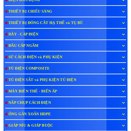
THIẾT BỊ CHIẾU SÁNG
THIẾT BỊ ĐÓNG CẮT HẠ THẾ và TỤ BÙ
DÂY - CÁP ĐIỆN
ĐẦU CÁP NGẦM
SỨ CÁCH ĐIỆN và PHỤ KIỆN
TỦ ĐIỆN COMPOSITE
TỦ ĐIỆN SẮT và PHỤ KIỆN TỦ ĐIỆN
MÁY BIẾN THẾ - BIẾN ÁP
NẮP CHỤP CÁCH ĐIỆN
ỐNG GÂN XOẮN HDPE
GIÁP NÍU & GIÁP BUỘC