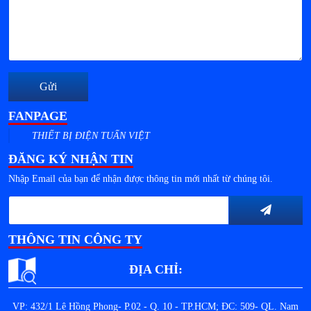
Gửi
FANPAGE
THIẾT BỊ ĐIỆN TUẤN VIỆT
ĐĂNG KÝ NHẬN TIN
Nhập Email của bạn để nhận được thông tin mới nhất từ chúng tôi.
THÔNG TIN CÔNG TY
ĐỊA CHỈ:
VP: 432/1 Lê Hồng Phong- P.02 - Q. 10 - TP.HCM; ĐC: 509- QL. Nam