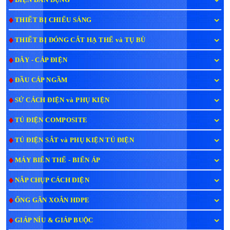
THIẾT BỊ CHIẾU SÁNG
THIẾT BỊ ĐÓNG CẮT HẠ THẾ và TỤ BÙ
DÂY - CÁP ĐIỆN
ĐẦU CÁP NGẦM
SỨ CÁCH ĐIỆN và PHỤ KIỆN
TỦ ĐIỆN COMPOSITE
TỦ ĐIỆN SẮT và PHỤ KIỆN TỦ ĐIỆN
MÁY BIẾN THẾ - BIẾN ÁP
NẮP CHỤP CÁCH ĐIỆN
ỐNG GÂN XOẮN HDPE
GIÁP NÍU & GIÁP BUỘC