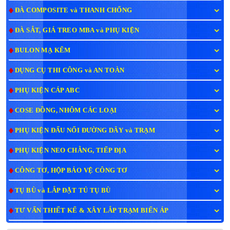
ĐÀ COMPOSITE và THANH CHỐNG
ĐÀ SẮT, GIÁ TREO MBA và PHỤ KIỆN
BULON MẠ KẼM
DỤNG CỤ THI CÔNG và AN TOÀN
PHỤ KIỆN CÁP ABC
COSE ĐỒNG, NHÔM CÁC LOẠI
PHỤ KIỆN ĐẤU NỐI ĐƯỜNG DÂY và TRẠM
PHỤ KIỆN NEO CHẰNG, TIẾP ĐỊA
CÔNG TƠ, HỘP BẢO VỆ CÔNG TƠ
TỤ BÙ và LẮP ĐẶT TỦ TỤ BÙ
TƯ VẤN THIẾT KẾ & XÂY LẮP TRẠM BIẾN ÁP